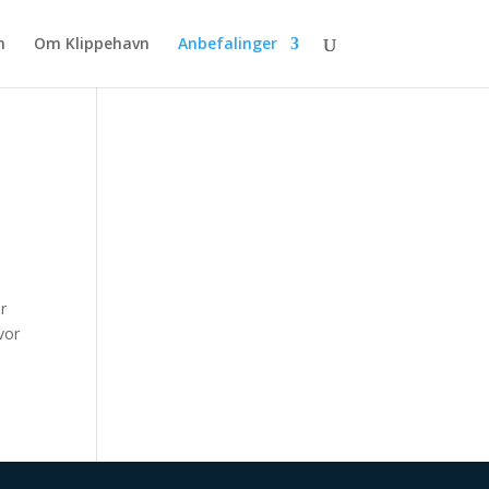
m
Om Klippehavn
Anbefalinger
r
vor