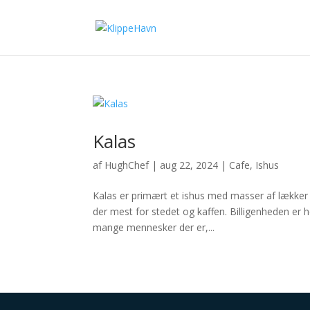
Kalas
af
HughChef
|
aug 22, 2024
|
Cafe
,
Ishus
Kalas er primært et ishus med masser af lækker 
der mest for stedet og kaffen. Billigenheden er he
mange mennesker der er,...