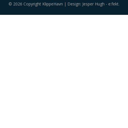
© 2026 Copyright KlippeHavn | Design: Jesper Hugh - e:fekt.